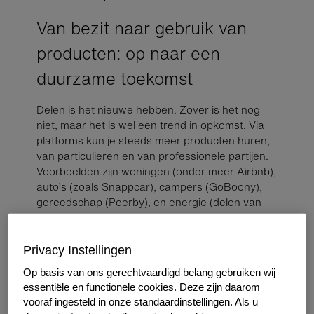
Van bezit naar gebruik van
producten: op naar een
duurzame toekomst
Delen is het nieuwe hebben. Zover is het nog
niet, maar het is wel een trend in opkomst. Via
platforms kun je steeds meer producten huren,
van particulieren en van professionele partijen.
Voorbeelden zijn woningen (onder meer Airbnb),
auto’s (zoals Snappcar), campers (GoBoony),
gereedschap (Peerby), en energie (delen van
zonnepanelen met je buren). Delen is duurzaam
en lijkt logisch: want waarom zou je een
heggenschaar, partytent of boormachine kopen
Privacy Instellingen
als je die maar een paar keer per jaar nodig
Op basis van ons gerechtvaardigd belang gebruiken wij
hebt?
essentiële en functionele cookies. Deze zijn daarom
vooraf ingesteld in onze standaardinstellingen. Als u