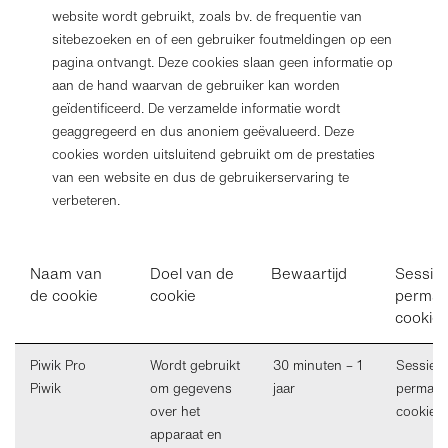
website wordt gebruikt, zoals bv. de frequentie van
sitebezoeken en of een gebruiker foutmeldingen op een
pagina ontvangt. Deze cookies slaan geen informatie op
aan de hand waarvan de gebruiker kan worden
geïdentificeerd. De verzamelde informatie wordt
geaggregeerd en dus anoniem geëvalueerd. Deze
cookies worden uitsluitend gebruikt om de prestaties
van een website en dus de gebruikerservaring te
verbeteren.
Naam van
Doel van de
Bewaartijd
Sessie 
de cookie
cookie
perman
cookie
Piwik Pro
Wordt gebruikt
30 minuten – 1
Sessie o
Piwik
om gegevens
jaar
permane
over het
cookie
apparaat en