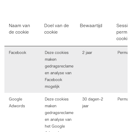
Naam van
Doel van de
Bewaartijd
Sessie 
de cookie
cookie
perman
cookie
Facebook
Deze cookies
2 jaar
Perman
maken
gedragsreclame
en analyse van
Facebook
mogelijk
Google
Deze cookies
30 dagen-2
Perman
Adwords
maken
jaar
gedragsreclame
en analyse van
het Google