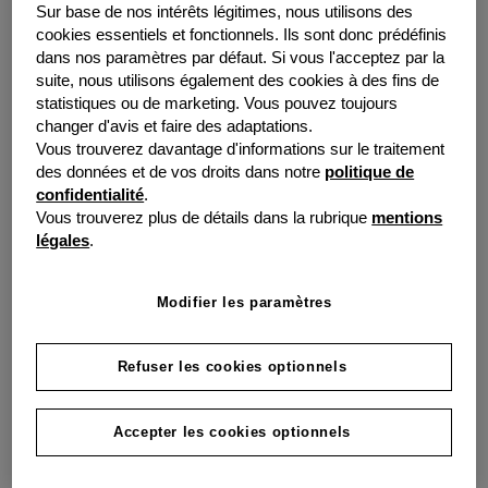
particuliers ou de professionnels. Les exemples incluent
Sur base de nos intérêts légitimes, nous utilisons des
les habitations (comme Airbnb), les voitures (comme
cookies essentiels et fonctionnels. Ils sont donc prédéfinis
Cambio), les camping-cars (GoBoony), les outils
dans nos paramètres par défaut. Si vous l'acceptez par la
suite, nous utilisons également des cookies à des fins de
(Peerby), et l’énergie en partageant des pannaux
statistiques ou de marketing. Vous pouvez toujours
solaires avec les voisin par exemple. Le partage est
changer d'avis et faire des adaptations.
durable et semble logique : après tout, pourquoi acheter
Vous trouverez davantage d'informations sur le traitement
un taille-haie, une tonnelle ou une perceuse si vous
des données et de vos droits dans notre
politique de
n’en avez besoin que quelques fois par an ?
confidentialité
.
Vous trouverez plus de détails dans la rubrique
mentions
légales
.
Ce qui fait la différence (sur le papier)
Les initiatives de partage s’inscrivent également dans le
cadre des projets de l’Union européenne visant à mettre
Modifier les paramètres
en place une économie circulaire d’ici à 2050. Cela
nécessitera une utilisation considérablement réduite et
Refuser les cookies optionnels
plus efficace des matières premières. Le partage des
produits y contribue. Aux Pays-Bas, par exemple, on
estime qu’il suffirait d’un million de voitures partagées si
Accepter les cookies optionnels
tout le monde était prêt à renoncer à posséder la
sienne. Aujourd’hui, le pays compte un peu moins de