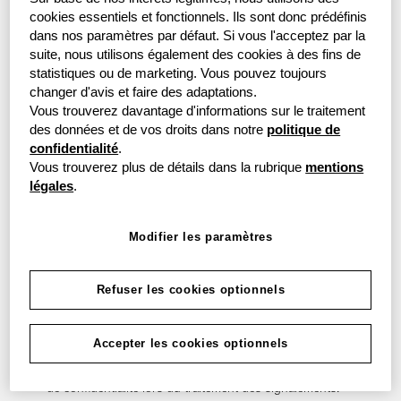
Accéder à la grenke Integrity Line
cookies essentiels et fonctionnels. Ils sont donc prédéfinis
dans nos paramètres par défaut. Si vous l'acceptez par la
suite, nous utilisons également des cookies à des fins de
statistiques ou de marketing. Vous pouvez toujours
changer d'avis et faire des adaptations.
Vous trouverez davantage d'informations sur le traitement
Ce n’est qu’en respectant les règles et les normes que
des données et de vos droits dans notre
politique de
nous pouvons éviter que des dommages ne soient
confidentialité
.
causés à notre société, à nos employés et à nos
Vous trouverez plus de détails dans la rubrique
mentions
partenaires commerciaux. C’est pourquoi tout
légales
.
manquement doit être détecté à un stade précoce. À
cette fin, nous avons mis en place le système de
Modifier les paramètres
dénonciation « grenke Integrity Line ».
Grâce à ce nouveau système, nous sommes à même
Refuser les cookies optionnels
d’enquêter sur les signalements de violations de façon
appropriée et équitable pour la société et ses employés.
Accepter les cookies optionnels
Le système de dénonciation garantit le plus haut degré
de confidentialité lors du traitement des signalements.